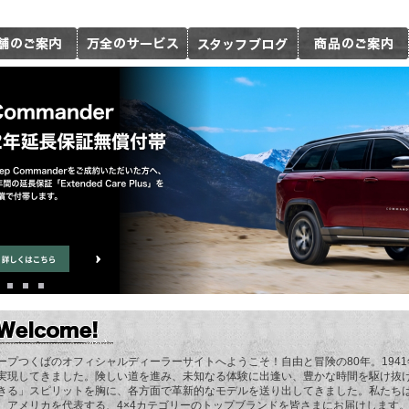
ープつくばのオフィシャルディーラーサイトへようこそ！自由と冒険の80年。194
実現してきました。険しい道を進み、未知なる体験に出逢い、豊かな時間を駆け抜
きる」スピリットを胸に、各方面で革新的なモデルを送り出してきました。私たち
。アメリカを代表する、4×4カテゴリーのトップブランドを皆さまにお届けします