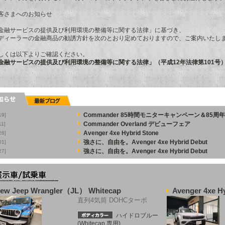
客さまへのお知らせ
金融サービスの提供及び利用環境の整備等に関する法律」に基づき、
ディーラーの金融商品の勧誘方針を次のとおり定めておりますので、ご案内いたし
しくは以下よりご確認ください。
金融サービスの提供及び利用環境の整備等に関する法律」（平成12年法律第101号
Commander 85時間モニターキャンペーン＆85
19]
Commander Overland デビューフェア
11]
Avenger 4xe Hybrid Stone
26]
強さに、自由を。Avenger 4xe Hybrid Debut
01]
強さに、自由を。Avenger 4xe Hybrid Debut
27]
ew Jeep Wrangler（JL） Whitecap
Avenger 4xe H
直列4気筒 DOHCターボ
ハイドロブルー
(Whitecap 専用)