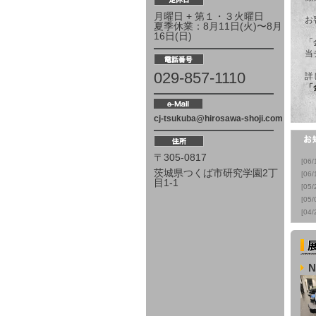
月曜日 + 第１・３火曜日
お
夏季休業：8月11日(火)〜8月
16日(日)
「
当
029-857-1110
詳
「
cj-tsukuba@hirosawa-shoji.com
〒305-0817
[06/
茨城県つくば市研究学園2丁
[06/
目1-1
[05/
[05/
[04/
N